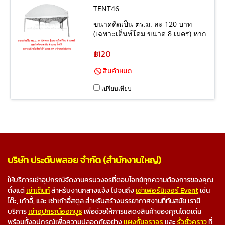
TENT46
ขนาดคิดเป็น ตร.ม. ละ 120 บาท
(เฉพาะเต็นท์โดม ขนาด 8 เมคร) หาก
ไซส์ขนาดเกิน 8 เมตร ขี้นไป รบกวน
ติดต่อฝ่ายได้ที่ LINE OA :
฿120
@pradabploy
สินค้าหมด
เปรียบเทียบ
บริษัท ประดับพลอย จำกัด (สำนักงานใหญ่)
ให้บริการเช่าอุปกรณ์จัดงานครบวงจรที่ตอบโจทย์ทุกความต้องการของคุณ
ตั้งแต่
เช่าเต็นท์
สำหรับงานกลางแจ้ง ไปจนถึง
เช่าเฟอร์นิเจอร์ Event
เช่น
โต๊ะ, เก้าอี้, และ เช่าเก้าอี้สตูล สำหรับสร้างบรรยากาศงานที่ทันสมัย เรามี
บริการ
เช่าอุปกรณ์ออกบูธ
เพื่อช่วยให้การแสดงสินค้าของคุณโดดเด่น
พร้อมทั้งอุปกรณ์เพื่อความปลอดภัยอย่าง
แผงกั้นจราจร
และ
รั้วชั่วคราว
ที่