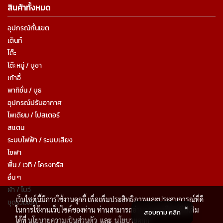
สินค้าทั้งหมด
อุปกรณ์กั้นเขต
เต็นท์
โต๊ะ
โต๊ะหมู่ / บูชา
เก้าอี้
พาทิชั่น / บูธ
อุปกรณ์ปรับอากาศ
โพเดียม / โปสเตอร์
สแตน
ระบบไฟฟ้า / ระบบเสียง
โซฟา
พื้น / เวที / โครงทรัส
อื่น ๆ
ผ้า / โบว์
เว็บไซต์นี้มีการใช้งานคุกกี้ เพื่อเพิ่มประสิทธิภาพและประสบการณ์ที่ดี
ชุดรวมเซ็ต
ในการใช้งานเว็บไซต์ของท่าน ท่านสามารถอ่านรายละเอียดเพิ่มเติม
สอบถาม คลิก
ได้ที่
นโยบายความเป็นส่วนตัว
และ
นโยบายคุกกี้