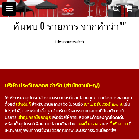
ค้นพบ 0 รายการ จากคำว่า""
ไม่พบรายการคำว่า
บริษัท ประดับพลอย จำกัด (สำนักงานใหญ่)
ให้บริการเช่าอุปกรณ์จัดงานครบวงจรที่ตอบโจทย์ทุกความต้องการของคุณ
ตั้งแต่
เช่าเต็นท์
สำหรับงานกลางแจ้ง ไปจนถึง
เช่าเฟอร์นิเจอร์ Event
เช่น
โต๊ะ, เก้าอี้, และ เช่าเก้าอี้สตูล สำหรับสร้างบรรยากาศงานที่ทันสมัย เรามี
บริการ
เช่าอุปกรณ์ออกบูธ
เพื่อช่วยให้การแสดงสินค้าของคุณโดดเด่น
พร้อมทั้งอุปกรณ์เพื่อความปลอดภัยอย่าง
แผงกั้นจราจร
และ
รั้วชั่วคราว
ที่
เหมาะกับทุกพื้นที่การใช้งาน ด้วยคุณภาพและบริการระดับมืออาชีพ