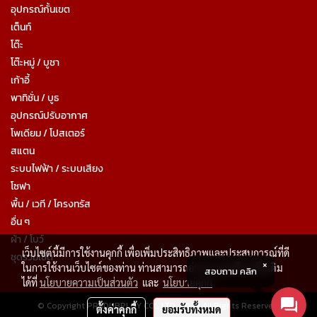
อุปกรณ์กั้นเขต
เต็นท์
โต๊ะ
โต๊ะหมู่ / บูชา
เก้าอี้
พาทิชั่น / บูธ
อุปกรณ์ปรับอากาศ
โพเดียม / โปสเตอร์
สแตน
ระบบไฟฟ้า / ระบบเสียง
โซฟา
พื้น / เวที / โครงทรัส
อื่น ๆ
ผ้า / โบว์
เว็บไซต์นี้มีการใช้งานคุกกี้ เพื่อเพิ่มประสิทธิภาพและประสบการณ์ที่ดี
ชุดรวมเซ็ต
ในการใช้งานเว็บไซต์ของท่าน ท่านสามารถอ่านรายละเอียดเพิ่มเติม
สอบถาม คลิก
ได้ที่
นโยบายความเป็นส่วนตัว
และ
นโยบายคุกกี้
© Copyright PRADUBPLOY CO., LTD. 2022 All Rights Reserved.
ตั้งค่าคุกกี้
ยอมรับทั้งหมด