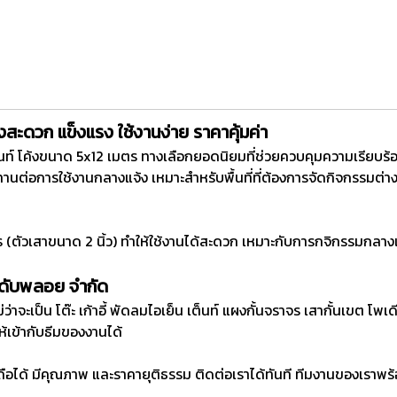
้งสะดวก แข็งแรง ใช้งานง่าย ราคาคุ้มค่า
นท์ โค้งขนาด 5x12 เมตร ทางเลือกยอดนิยมที่ช่วยควบคุมความเรียบร้อย
นทานต่อการใช้งานกลางแจ้ง เหมาะสำหรับพื้นที่ที่ต้องการจัดกิจกรรมต่
มตร (ตัวเสาขนาด 2 นิ้ว) ทำให้ใช้งานได้สะดวก เหมาะกับการกจิกรรม
ะดับพลอย จำกัด
่ว่าจะเป็น โต๊ะ เก้าอี้ พัดลมไอเย็น เต็นท์ แผงกั้นจราจร เสากั้นเขต โพ
ห้เข้ากับธีมของงานได้
อถือได้ มีคุณภาพ และราคายุติธรรม ติดต่อเราได้ทันที ทีมงานของเราพ