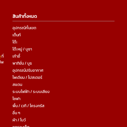
สินค้าทั้งหมด
อุปกรณ์กั้นเขต
เต็นท์
โต๊ะ
โต๊ะหมู่ / บูชา
ว
ที่
เก้าอี้
ชีพ
พาทิชั่น / บูธ
อุปกรณ์ปรับอากาศ
โพเดียม / โปสเตอร์
สแตน
ระบบไฟฟ้า / ระบบเสียง
โซฟา
พื้น / เวที / โครงทรัส
อื่น ๆ
ผ้า / โบว์