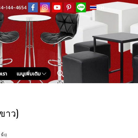
4-144-4654
TH
อเรา
เมนูเพิ่มเติม
ีขาว)
นิ้ว)