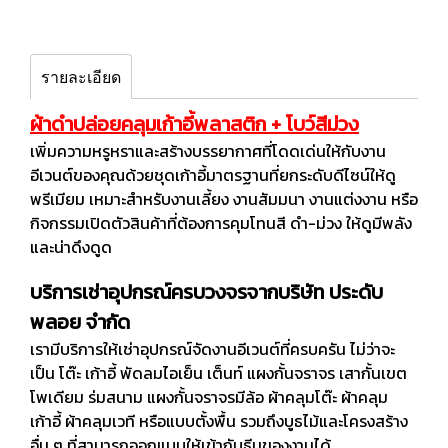
รายละเอียด
ผ้าดำปล่อยคลุมเก้าอี้พลาสติก + โบว์สีม่วง
เพิ่มความหรูหราและสร้างบรรยากาศที่โดดเด่นให้กับงาน
อีเวนต์ของคุณด้วยชุดเก้าอี้มาตรฐานที่ยกระดับดีไซน์ให้ดู
พรีเมียม เหมาะสำหรับงานเลี้ยง งานสัมมนา งานแต่งงาน หรือ
กิจกรรมเปิดตัวสินค้าที่ต้องการคุมโทนสี ดำ-ม่วง ให้ดูมีพลัง
และน่าดึงดูด
บริการเช่าอุปกรณ์ครบวงจรจากบริษัท ประดับ
พลอย จำกัด
เรามีบริการให้เช่าอุปกรณ์จัดงานอีเวนต์ที่ครบครัน ไม่ว่าจะ
เป็น โต๊ะ เก้าอี้ พัดลมไอเย็น เต็นท์ แผงกั้นจราจร เสากั้นเขต
โพเดียม ร่มสนาม แผงกั้นจราจรมีล้อ ผ้าคลุมโต๊ะ ผ้าคลุม
เก้าอี้ ผ้าคลุมเวที หรือแบบตั้งพื้น รวมถึงบูธไม้และโครงสร้าง
อื่น ๆ ที่สามารถออกแบบให้เข้ากับธีมของงานได้