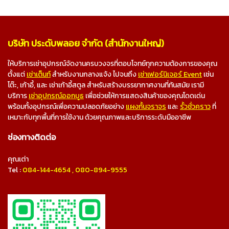
บริษัท ประดับพลอย จำกัด (สำนักงานใหญ่)
ให้บริการเช่าอุปกรณ์จัดงานครบวงจรที่ตอบโจทย์ทุกความต้องการของคุณ
ตั้งแต่
เช่าเต็นท์
สำหรับงานกลางแจ้ง ไปจนถึง
เช่าเฟอร์นิเจอร์ Event
เช่น
โต๊ะ, เก้าอี้, และ เช่าเก้าอี้สตูล สำหรับสร้างบรรยากาศงานที่ทันสมัย เรามี
บริการ
เช่าอุปกรณ์ออกบูธ
เพื่อช่วยให้การแสดงสินค้าของคุณโดดเด่น
พร้อมทั้งอุปกรณ์เพื่อความปลอดภัยอย่าง
แผงกั้นจราจร
และ
รั้วชั่วคราว
ที่
เหมาะกับทุกพื้นที่การใช้งาน ด้วยคุณภาพและบริการระดับมืออาชีพ
ช่องทางติดต่อ
คุณเต่า
Tel :
084-144-4654
,
080-894-9555