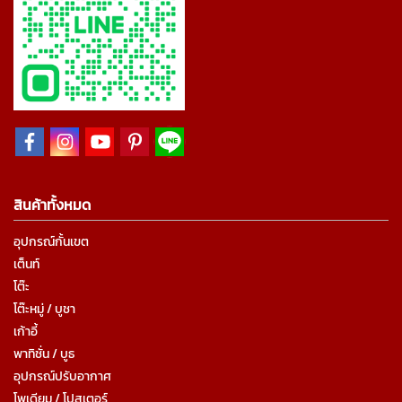
สินค้าทั้งหมด
อุปกรณ์กั้นเขต
เต็นท์
โต๊ะ
โต๊ะหมู่ / บูชา
เก้าอี้
พาทิชั่น / บูธ
อุปกรณ์ปรับอากาศ
โพเดียม / โปสเตอร์