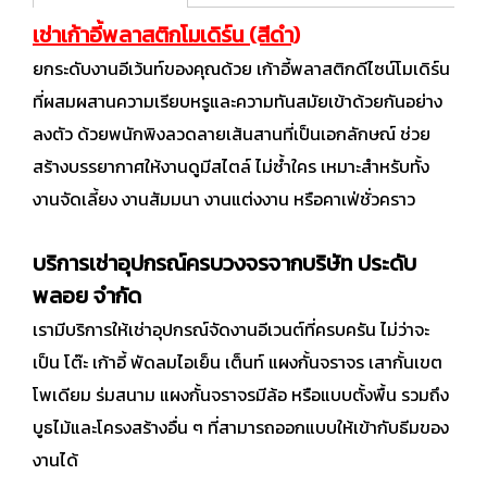
เช่าเก้าอี้พลาสติกโมเดิร์น (สีดำ)
ยกระดับงานอีเว้นท์ของคุณด้วย เก้าอี้พลาสติกดีไซน์โมเดิร์น
ที่ผสมผสานความเรียบหรูและความทันสมัยเข้าด้วยกันอย่าง
ลงตัว ด้วยพนักพิงลวดลายเส้นสานที่เป็นเอกลักษณ์ ช่วย
สร้างบรรยากาศให้งานดูมีสไตล์ ไม่ซ้ำใคร เหมาะสำหรับทั้ง
งานจัดเลี้ยง งานสัมมนา งานแต่งงาน หรือคาเฟ่ชั่วคราว
บริการเช่าอุปกรณ์ครบวงจรจากบริษัท ประดับ
พลอย จำกัด
เรามีบริการให้เช่าอุปกรณ์จัดงานอีเวนต์ที่ครบครัน ไม่ว่าจะ
เป็น โต๊ะ เก้าอี้ พัดลมไอเย็น เต็นท์ แผงกั้นจราจร เสากั้นเขต
โพเดียม ร่มสนาม แผงกั้นจราจรมีล้อ หรือแบบตั้งพื้น รวมถึง
บูธไม้และโครงสร้างอื่น ๆ ที่สามารถออกแบบให้เข้ากับธีมของ
งานได้