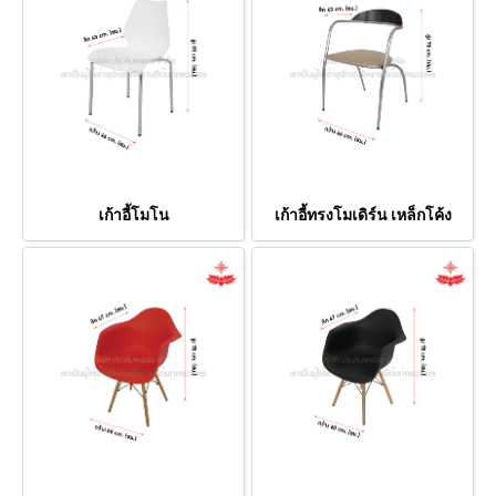
เก้าอี้โมโน
เก้าอี้ทรงโมเดิร์น เหล็กโค้ง