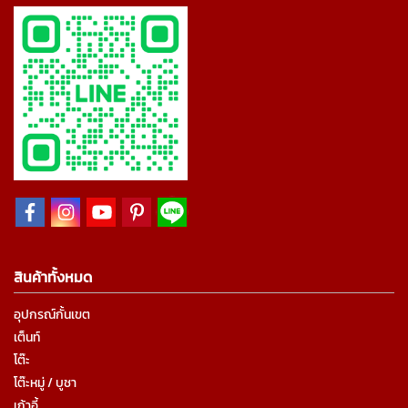
สินค้าทั้งหมด
อุปกรณ์กั้นเขต
เต็นท์
โต๊ะ
โต๊ะหมู่ / บูชา
เก้าอี้