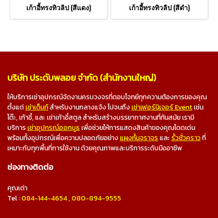
เก้าอี้ทรงทิวลิป (สีแดง)
เก้าอี้ทรงทิวลิป (สีดำ)
บริษัท ประดับพลอย จำกัด (สำนักงานใหญ่)
ให้บริการเช่าอุปกรณ์จัดงานครบวงจรที่ตอบโจทย์ทุกความต้องการของคุณ
ตั้งแต่
เช่าเต็นท์
สำหรับงานกลางแจ้ง ไปจนถึง
เช่าเฟอร์นิเจอร์ Event
เช่น
โต๊ะ, เก้าอี้, และ เช่าเก้าอี้สตูล สำหรับสร้างบรรยากาศงานที่ทันสมัย เรามี
บริการ
เช่าอุปกรณ์ออกบูธ
เพื่อช่วยให้การแสดงสินค้าของคุณโดดเด่น
พร้อมทั้งอุปกรณ์เพื่อความปลอดภัยอย่าง
แผงกั้นจราจร
และ
รั้วชั่วคราว
ที่
เหมาะกับทุกพื้นที่การใช้งาน ด้วยคุณภาพและบริการระดับมืออาชีพ
ช่องทางติดต่อ
คุณเต่า
Tel :
084-144-4654
,
080-894-9555