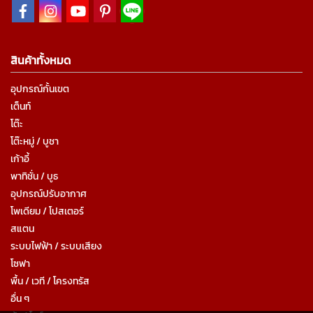
สินค้าทั้งหมด
อุปกรณ์กั้นเขต
เต็นท์
โต๊ะ
โต๊ะหมู่ / บูชา
เก้าอี้
พาทิชั่น / บูธ
อุปกรณ์ปรับอากาศ
โพเดียม / โปสเตอร์
สแตน
ระบบไฟฟ้า / ระบบเสียง
โซฟา
พื้น / เวที / โครงทรัส
อื่น ๆ