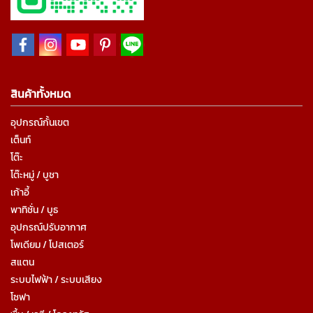
สินค้าทั้งหมด
อุปกรณ์กั้นเขต
เต็นท์
โต๊ะ
โต๊ะหมู่ / บูชา
เก้าอี้
พาทิชั่น / บูธ
อุปกรณ์ปรับอากาศ
โพเดียม / โปสเตอร์
สแตน
ระบบไฟฟ้า / ระบบเสียง
โซฟา