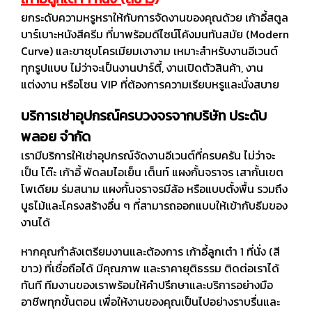
ยกระดับความหรูหราให้กับการจัดงานของคุณด้วย เก้าอี้สตูล
บาร์เบาะหนังสีครีม ที่มาพร้อมดีไซน์โค้งมนทันสมัย (Modern
Curve) และขาชุบโครเมียมเงางาม เหมาะสำหรับงานอีเวนต์
ทุกรูปแบบ ไม่ว่าจะเป็นงานปาร์ตี้, งานเปิดตัวสินค้า, งาน
แต่งงาน หรือโซน VIP ที่ต้องการความเรียบหรูและนั่งสบาย
บริการเช่าอุปกรณ์ครบวงจรจากบริษัท ประดับ
พลอย จำกัด
เรามีบริการให้เช่าอุปกรณ์จัดงานอีเวนต์ที่ครบครัน ไม่ว่าจะ
เป็น โต๊ะ เก้าอี้ พัดลมไอเย็น เต็นท์ แผงกั้นจราจร เสากั้นเขต
โพเดียม ร่มสนาม แผงกั้นจราจรมีล้อ หรือแบบตั้งพื้น รวมถึง
บูธไม้และโครงสร้างอื่น ๆ ที่สามารถออกแบบให้เข้ากับธีมของ
งานได้
หากคุณกำลังเตรียมงานและต้องการ เก้าอี้ลูกเต๋า 1 ที่นั่ง (สี
ขาว) ที่เชื่อถือได้ มีคุณภาพ และราคายุติธรรม ติดต่อเราได้
ทันที ทีมงานของเราพร้อมให้คำปรึกษาและบริการอย่างมือ
อาชีพทุกขั้นตอน เพื่อให้งานของคุณเป็นไปอย่างราบรื่นและ