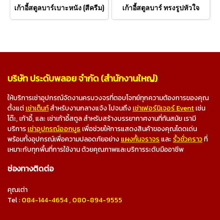
เก้าอี้สตูลบาร์เบาะหนัง (สีครีม)
เก้าอี้สตูลบาร์ ทรงรูปหัวใจ
บริษัท ประดับพลอย จำกัด (สำนักงานใหญ่)
ให้บริการเช่าอุปกรณ์จัดงานครบวงจรที่ตอบโจทย์ทุกความต้องการของคุณ
ตั้งแต่
เช่าเต็นท์
สำหรับงานกลางแจ้ง ไปจนถึง
เช่าเฟอร์นิเจอร์ Event
เช่น
โต๊ะ, เก้าอี้, และ เช่าเก้าอี้สตูล สำหรับสร้างบรรยากาศงานที่ทันสมัย เรามี
บริการ
เช่าอุปกรณ์ออกบูธ
เพื่อช่วยให้การแสดงสินค้าของคุณโดดเด่น
พร้อมทั้งอุปกรณ์เพื่อความปลอดภัยอย่าง
แผงกั้นจราจร
และ
รั้วชั่วคราว
ที่
เหมาะกับทุกพื้นที่การใช้งาน ด้วยคุณภาพและบริการระดับมืออาชีพ
ช่องทางติดต่อ
คุณเต่า
Tel :
084-144-4654
,
080-894-9555