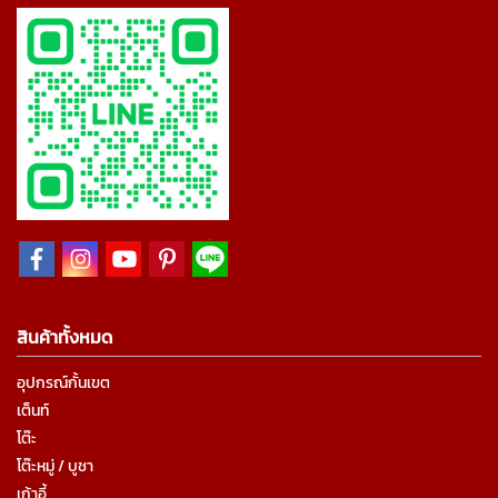
สินค้าทั้งหมด
อุปกรณ์กั้นเขต
เต็นท์
โต๊ะ
โต๊ะหมู่ / บูชา
เก้าอี้