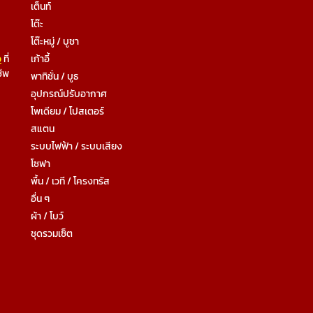
เต็นท์
โต๊ะ
โต๊ะหมู่ / บูชา
ว
ที่
เก้าอี้
ชีพ
พาทิชั่น / บูธ
อุปกรณ์ปรับอากาศ
โพเดียม / โปสเตอร์
สแตน
ระบบไฟฟ้า / ระบบเสียง
โซฟา
พื้น / เวที / โครงทรัส
อื่น ๆ
ผ้า / โบว์
ชุดรวมเซ็ต