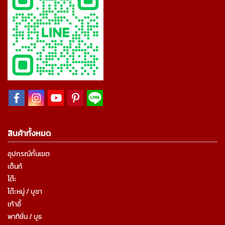
สินค้าทั้งหมด
อุปกรณ์กั้นเขต
เต็นท์
โต๊ะ
โต๊ะหมู่ / บูชา
เก้าอี้
พาทิชั่น / บูธ