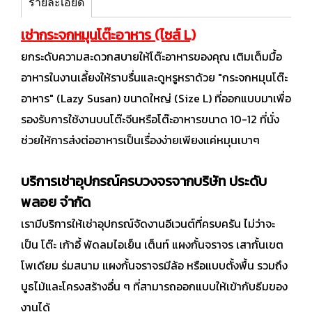
รายละเอียด
เช่ากระจกหมุนโต๊ะอาหาร (ไซส์ L)
ยกระดับความสะดวกสบายให้โต๊ะอาหารของคุณ เติมเต็มมื้อ
อาหารในงานเลี้ยงให้ราบรื่นและดูหรูหราด้วย "กระจกหมุนโต๊ะ
อาหาร" (Lazy Susan) ขนาดใหญ่ (Size L) ที่ออกแบบมาเพื่อ
รองรับการใช้งานบนโต๊ะจีนหรือโต๊ะอาหารขนาด 10-12 ที่นั่ง
ช่วยให้การส่งต่ออาหารเป็นเรื่องง่ายเพียงแค่หมุนเบาๆ
บริการเช่าอุปกรณ์ครบวงจรจากบริษัท ประดับ
พลอย จำกัด
เรามีบริการให้เช่าอุปกรณ์จัดงานอีเวนต์ที่ครบครัน ไม่ว่าจะ
เป็น โต๊ะ เก้าอี้ พัดลมไอเย็น เต็นท์ แผงกั้นจราจร เสากั้นเขต
โพเดียม ร่มสนาม แผงกั้นจราจรมีล้อ หรือแบบตั้งพื้น รวมถึง
บูธไม้และโครงสร้างอื่น ๆ ที่สามารถออกแบบให้เข้ากับธีมของ
งานได้