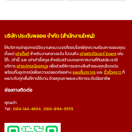
บริษัท ประดับพลอย จำกัด (สำนักงานใหญ่)
ให้บริการเช่าอุปกรณ์จัดงานครบวงจรที่ตอบโจทย์ทุกความต้องการของคุณ
ตั้งแต่
เช่าเต็นท์
สำหรับงานกลางแจ้ง ไปจนถึง
เช่าเฟอร์นิเจอร์ Event
เช่น
โต๊ะ, เก้าอี้, และ เช่าเก้าอี้สตูล สำหรับสร้างบรรยากาศงานที่ทันสมัย เรามี
บริการ
เช่าอุปกรณ์ออกบูธ
เพื่อช่วยให้การแสดงสินค้าของคุณโดดเด่น
พร้อมทั้งอุปกรณ์เพื่อความปลอดภัยอย่าง
แผงกั้นจราจร
และ
รั้วชั่วคราว
ที่
เหมาะกับทุกพื้นที่การใช้งาน ด้วยคุณภาพและบริการระดับมืออาชีพ
ช่องทางติดต่อ
คุณเต่า
Tel :
084-144-4654
,
080-894-9555