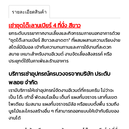
รายละเอียดสินค้า
เช่าชุดโต๊ะลานเบียร์ 4 ที่นั่ง สีขาว
ยกระดับบรรยากาศงานเลี้ยงและกิจกรรมภายนอกอาคารด้วย
"ชุดโต๊ะลานเบียร์ สีขาวสะอาดตา" ที่ผสมผสานความเรียบง่าย
สไตล์มินิมอล เข้ากับความทนทานและการใช้งานที่สะดวก
สบาย เหมาะสำหรับงานอีเวนต์ งานจัดเลี้ยงสังสรรค์ หรือ
ประยุกต์ใช้ในคาเฟ่และร้านอาหาร
บริการเช่าอุปกรณ์ครบวงจรจากบริษัท ประดับ
พลอย จำกัด
เรามีบริการให้เช่าอุปกรณ์จัดงานอีเวนต์ที่ครบครัน ไม่ว่าจะ
เป็น โต๊ะ เก้าอี้ พัดลมไอเย็น เต็นท์ แผงกั้นจราจร เสากั้นเขต
โพเดียม ร่มสนาม แผงกั้นจราจรมีล้อ หรือแบบตั้งพื้น รวมถึง
บูธไม้และโครงสร้างอื่น ๆ ที่สามารถออกแบบให้เข้ากับธีมของ
งานได้