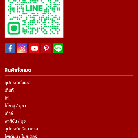
สินค้าทั้งหมด
อุปกรณ์กั้นเขต
เต็นท์
โต๊ะ
โต๊ะหมู่ / บูชา
เก้าอี้
พาทิชั่น / บูธ
อุปกรณ์ปรับอากาศ
โพเดียม / โปสเตอร์