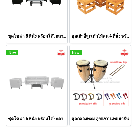
ชุดโซฟา 5 ที่นั่ง พร้อมโต๊ะกลางกระจก (สีดำ)
ชุดเก้าอี้ลูกเต๋าไม้สน 4 ที่นั่ง พร้อมโต๊ะลูกเต๋าไม้สนใหญ่
New
New
ชุดโซฟา 5 ที่นั่ง พร้อมโต๊ะกลางกระจก (สีขาว)
ชุดกลองทอม ลูกแซก แทมมารีน