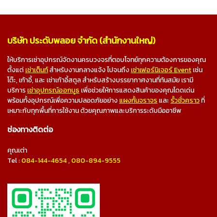
บริษัท ประดับพลอย จำกัด (สำนักงานใหญ่)
ให้บริการเช่าอุปกรณ์จัดงานครบวงจรที่ตอบโจทย์ทุกความต้องการของคุณ
ตั้งแต่
เช่าเต็นท์
สำหรับงานกลางแจ้ง ไปจนถึง
เช่าเฟอร์นิเจอร์ Event
เช่น
โต๊ะ, เก้าอี้, และ เช่าเก้าอี้สตูล สำหรับสร้างบรรยากาศงานที่ทันสมัย เรามี
บริการ
เช่าอุปกรณ์ออกบูธ
เพื่อช่วยให้การแสดงสินค้าของคุณโดดเด่น
พร้อมทั้งอุปกรณ์เพื่อความปลอดภัยอย่าง
แผงกั้นจราจร
และ
รั้วชั่วคราว
ที่
เหมาะกับทุกพื้นที่การใช้งาน ด้วยคุณภาพและบริการระดับมืออาชีพ
ช่องทางติดต่อ
คุณเต่า
Tel :
084-144-4654
,
080-894-9555